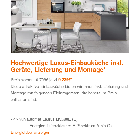
Hochwertige Luxus-Einbauküche inkl.
Geräte, Lieferung und Montage*
Preis vorher
16.798€
jetzt
9.239€*
.
Diese attraktive Einbauküche bieten wir Ihnen inkl. Lieferung und
Montage mit folgenden Elektrogeräten, die bereits im Preis
enthalten sind:
• 4*-Kühlautomat Laurus LKG88E (E)
Energieeffizienzklasse: E (Spektrum A bis G)
Energielabel anzeigen