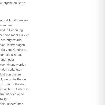
eitergabe an Dritte
n- und Abfahrtkosten
genommen
wand in Rechnung
nen von mehr als vier
 bestätigt wurde,
von Tarifverträgen
n, die vom Kunden zu
 mehr als 5 % des
ienst- oder
eiserhöhung werden
unden verlangten
icht von uns zu
ilt, wenn der Kunde
. 4. Die im Katalog
t nicht. 5. Sofern in
geräumt oder keine
ällig. 6.
llt, unbestritten