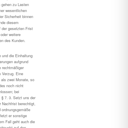
n gehen zu Lasten
er wesentlichen
r Sicherheit binnen
unde diesem
 der gesetzten Frist
 oder weitere
ten des Kunden.
n und die Einhaltung
gerungen aufgrund
e rechtmäßiger
m Verzug. Eine
r als zwei Monate, so
des noch nicht
hlossen; bei
§ 7. 3. Setzt uns der
Nachfrist berechtigt,
und ordnungsgemäße
etzt er sonstige
em Fall geht auch die
eitpunkt auf den