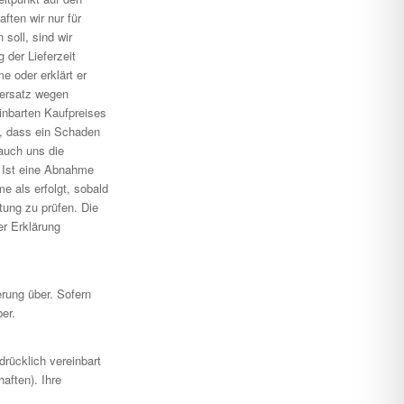
ten wir nur für
soll, sind wir
 der Lieferzeit
e oder erklärt er
nersatz wegen
inbarten Kaufpreises
, dass ein Schaden
 auch uns die
 Ist eine Abnahme
e als erfolgt, sobald
tung zu prüfen. Die
er Erklärung
erung über. Sofern
er.
rücklich vereinbart
aften). Ihre