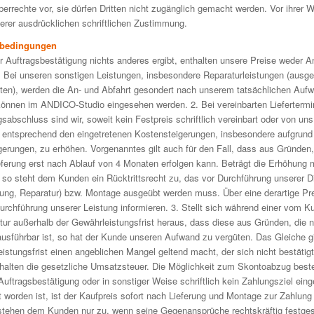
rrechte vor, sie dürfen Dritten nicht zugänglich gemacht werden. Vor ihrer W
erer ausdrücklichen schriftlichen Zustimmung.
sbedingungen
r Auftragsbestätigung nichts anderes ergibt, enthalten unsere Preise weder A
 Bei unseren sonstigen Leistungen, insbesondere Reparaturleistungen (aus
ten), werden die An- und Abfahrt gesondert nach unserem tatsächlichen Auf
 können im ANDICO-Studio eingesehen werden. 2. Bei vereinbarten Liefertermi
abschluss sind wir, soweit kein Festpreis schriftlich vereinbart oder von uns
se entsprechend den eingetretenen Kostensteigerungen, insbesondere aufgrund 
igerungen, zu erhöhen. Vorgenanntes gilt auch für den Fall, dass aus Gründe
ieferung erst nach Ablauf von 4 Monaten erfolgen kann. Beträgt die Erhöhung
 so steht dem Kunden ein Rücktrittsrecht zu, das vor Durchführung unserer D
ung, Reparatur) bzw. Montage ausgeübt werden muss. Über eine derartige Pr
urchführung unserer Leistung informieren. 3. Stellt sich während einer vom K
ur außerhalb der Gewährleistungsfrist heraus, dass diese aus Gründen, die n
 ausführbar ist, so hat der Kunde unseren Aufwand zu vergüten. Das Gleiche g
stungsfrist einen angeblichen Mangel geltend macht, der sich nicht bestätigt
halten die gesetzliche Umsatzsteuer. Die Möglichkeit zum Skontoabzug besteh
 Auftragsbestätigung oder in sonstiger Weise schriftlich kein Zahlungsziel ein
t worden ist, ist der Kaufpreis sofort nach Lieferung und Montage zur Zahlung f
tehen dem Kunden nur zu, wenn seine Gegenansprüche rechtskräftig festgeste