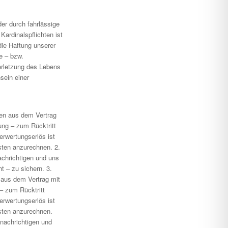
er durch fahrlässige
Kardinalspflichten ist
die Haftung unserer
e – bzw.
erletzung des Lebens
sein einer
gen aus dem Vertrag
ung – zum Rücktritt
erwertungserlös ist
sten anzurechnen. 2.
achrichtigen und uns
t – zu sichern. 3.
 aus dem Vertrag mit
– zum Rücktritt
erwertungserlös ist
osten anzurechnen.
enachrichtigen und