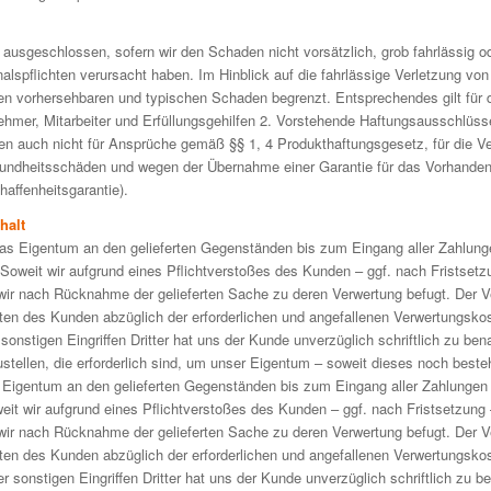
 ausgeschlossen, sofern wir den Schaden nicht vorsätzlich, grob fahrlässig od
alspflichten verursacht haben. Im Hinblick auf die fahrlässige Verletzung von 
en vorhersehbaren und typischen Schaden begrenzt. Entsprechendes gilt für 
nehmer, Mitarbeiter und Erfüllungsgehilfen 2. Vorstehende Haftungsausschlüss
n auch nicht für Ansprüche gemäß §§ 1, 4 Produkthaftungsgesetz, für die V
sundheitsschäden und wegen der Übernahme einer Garantie für das Vorhanden
affenheitsgarantie).
halt
das Eigentum an den gelieferten Gegenständen bis zum Eingang aller Zahlun
Soweit wir aufgrund eines Pflichtverstoßes des Kunden – ggf. nach Fristsetz
 wir nach Rücknahme der gelieferten Sache zu deren Verwertung befugt. Der V
eiten des Kunden abzüglich der erforderlichen und angefallenen Verwertungsko
onstigen Eingriffen Dritter hat uns der Kunde unverzüglich schriftlich zu ben
stellen, die erforderlich sind, um unser Eigentum – soweit dieses noch besteh
 Eigentum an den gelieferten Gegenständen bis zum Eingang aller Zahlungen
it wir aufgrund eines Pflichtverstoßes des Kunden – ggf. nach Fristsetzung 
 wir nach Rücknahme der gelieferten Sache zu deren Verwertung befugt. Der V
eiten des Kunden abzüglich der erforderlichen und angefallenen Verwertungsk
 sonstigen Eingriffen Dritter hat uns der Kunde unverzüglich schriftlich zu b