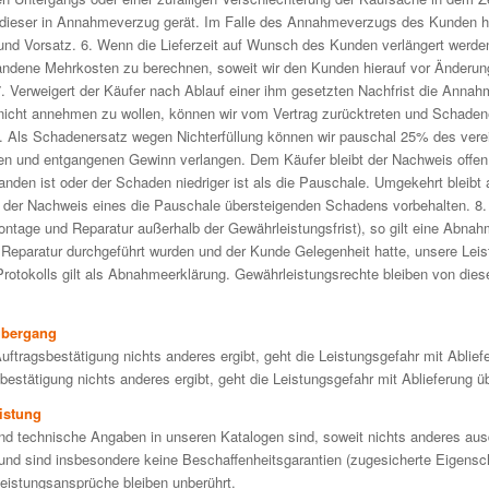
dieser in Annahmeverzug gerät. Im Falle des Annahmeverzugs des Kunden haf
und Vorsatz. 6. Wenn die Lieferzeit auf Wunsch des Kunden verlängert werden 
tandene Mehrkosten zu berechnen, soweit wir den Kunden hierauf vor Änderung
 Verweigert der Käufer nach Ablauf einer ihm gesetzten Nachfrist die Annahm
 nicht annehmen zu wollen, können wir vom Vertrag zurücktreten und Schade
rn. Als Schadenersatz wegen Nichterfüllung können wir pauschal 25% des vere
en und entgangenen Gewinn verlangen. Dem Käufer bleibt der Nachweis offen
anden ist oder der Schaden niedriger ist als die Pauschale. Umgekehrt bleibt
der Nachweis eines die Pauschale übersteigenden Schadens vorbehalten. 8.
ntage und Reparatur außerhalb der Gewährleistungsfrist), so gilt eine Abnahm
 Reparatur durchgeführt wurden und der Kunde Gelegenheit hatte, unsere Leis
rotokolls gilt als Abnahmeerklärung. Gewährleistungsrechte bleiben von dies
übergang
uftragsbestätigung nichts anderes ergibt, geht die Leistungsgefahr mit Ablief
bestätigung nichts anderes ergibt, geht die Leistungsgefahr mit Ablieferung üb
istung
nd technische Angaben in unseren Katalogen sind, soweit nichts anderes ausd
und sind insbesondere keine Beschaffenheitsgarantien (zugesicherte Eigensch
eistungsansprüche bleiben unberührt.