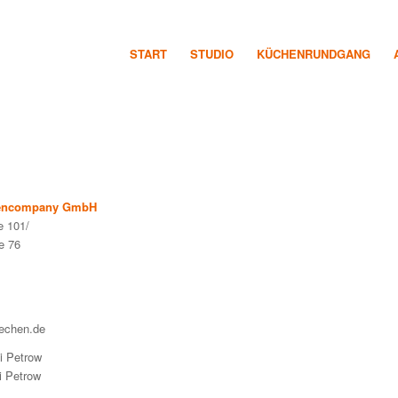
START
STUDIO
KÜCHENRUNDGANG
hencompany GmbH
e 101/
e 76
uechen.de
i Petrow
i Petrow