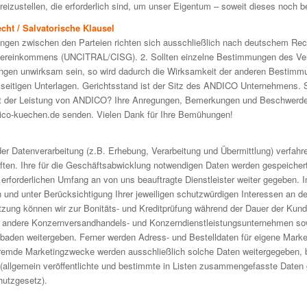
eizustellen, die erforderlich sind, um unser Eigentum – soweit dieses noch b
ht / Salvatorische Klausel
ngen zwischen den Parteien richten sich ausschließlich nach deutschem Rec
ereinkommens (UNCITRAL/CISG). 2. Sollten einzelne Bestimmungen des Vert
gen unwirksam sein, so wird dadurch die Wirksamkeit der anderen Bestimmun
umseitigen Unterlagen. Gerichtsstand ist der Sitz des ANDICO Unternehmens. 
mit der Leistung von ANDICO? Ihre Anregungen, Bemerkungen und Beschwerde
ico-kuechen.de senden. Vielen Dank für Ihre Bemühungen!
er Datenverarbeitung (z.B. Erhebung, Verarbeitung und Übermittlung) verfahr
ften. Ihre für die Geschäftsabwicklung notwendigen Daten werden gespeichert
 erforderlichen Umfang an von uns beauftragte Dienstleister weiter gegeben
n und unter Berücksichtigung Ihrer jeweiligen schutzwürdigen Interessen an 
tzung können wir zur Bonitäts- und Kreditprüfung während der Dauer der Kun
 andere Konzernversandhandels- und Konzerndienstleistungsunternehmen sow
den weitergeben. Ferner werden Adress- und Bestelldaten für eigene Mark
 fremde Marketingzwecke werden ausschließlich solche Daten weitergegeben, 
st (allgemein veröffentlichte und bestimmte in Listen zusammengefasste Date
hutzgesetz).