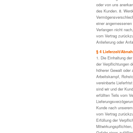
oder von uns anerka
des Kunden. 8. Werd
Vermögensverschlecht
einer angemessenen 
Verlangen nicht nach,
vom Vertrag zurückzut
Anlieferung oder Anf
§ 4 Lieferzeit/Abna
1. Die Einhaltung der
der Verpflichtungen 
höherer Gewalt oder 
Arbeitskampf, Rohsto
vereinbarte Lieferfri
sind wir und der Kun
erfüllten Teils vom 
Lieferungsverzögerun
Kunde nach unserem V
vom Vertrag zurückzut
Erfüllung der Verpfl
Mitwirkungspflichten
Gefahr eines zufällig