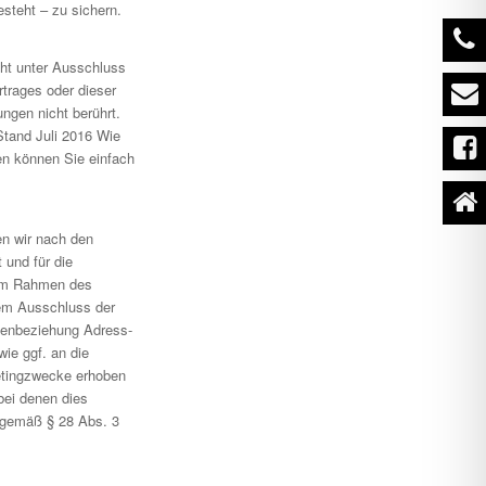
esteht – zu sichern.
ht unter Ausschluss
rages oder dieser
gen nicht berührt.
Stand Juli 2016 Wie
n können Sie einfach
en wir nach den
 und für die
. Im Rahmen des
dem Ausschluss der
denbeziehung Adress-
ie ggf. an die
etingzwecke erhoben
bei denen dies
n gemäß § 28 Abs. 3