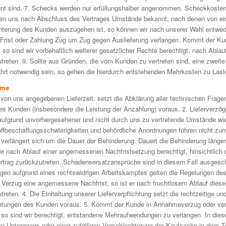
nnt sind. 7. Schecks werden nur erfüllungshalber angenommen. Scheckkoste
en uns nach Abschluss des Vertrages Umstände bekannt, nach denen von ein
erung des Kunden auszugehen ist, so können wir nach unserer Wahl entwede
Frist oder Zahlung Zug um Zug gegen Auslieferung verlangen. Kommt der K
 so sind wir vorbehaltlich weiterer gesetzlicher Rechte berechtigt, nach Ablauf
reten. 9. Sollte aus Gründen, die vom Kunden zu vertreten sind, eine zweite
ahrt notwendig sein, so gehen die hierdurch entstehenden Mehrkosten zu Las
hme
 von uns angegebenen Lieferzeit, setzt die Abklärung aller technischen Frage
des Kunden (insbesondere die Leistung der Anzahlung) voraus. 2. Lieferverzö
aufgrund unvorhergesehener und nicht durch uns zu vertretende Umstände wi
ffbeschaffungsschwierigkeiten und behördliche Anordnungen führen nicht zu
st verlängert sich um die Dauer der Behinderung. Dauert die Behinderung länge
de nach Ablauf einer angemessenen Nachfristsetzung berechtigt, hinsichtlich 
Vertrag zurückzutreten. Schadensersatzansprüche sind in diesem Fall ausgesc
gen aufgrund eines rechtswidrigen Arbeitskampfes gelten die Regelungen des 
erzug eine angemessene Nachfrist, so ist er nach fruchtlosem Ablauf dieser 
reten. 4. Die Einhaltung unserer Lieferverpflichtung setzt die rechtzeitige 
ichtungen des Kunden voraus. 5. Kommt der Kunde in Annahmeverzug oder verl
, so sind wir berechtigt, entstandene Mehraufwendungen zu verlangen. In dies
en Untergangs oder einer zufälligen Verschlechterung der Kaufsache in dem Z