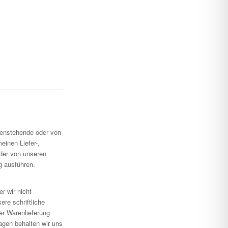
genstehende oder von
inen Liefer-,
der von unseren
g ausführen.
r wir nicht
ere schriftliche
r Warenlieferung
agen behalten wir uns