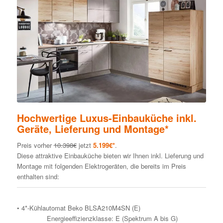
Hochwertige Luxus-Einbauküche inkl.
Geräte, Lieferung und Montage*
Preis vorher
10.398€
jetzt
5.199€*
.
Diese attraktive Einbauküche bieten wir Ihnen inkl. Lieferung und
Montage mit folgenden Elektrogeräten, die bereits im Preis
enthalten sind:
• 4*-Kühlautomat Beko BLSA210M4SN (E)
Energieeffizienzklasse: E (Spektrum A bis G)