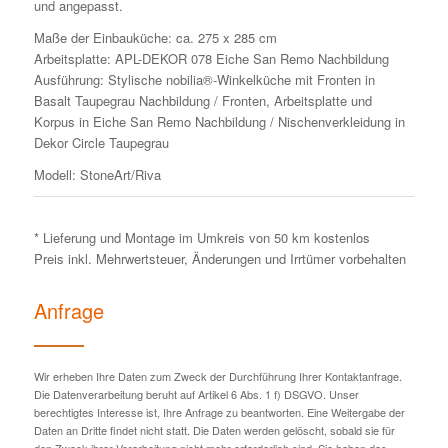
und angepasst.
Maße der Einbauküche: ca. 275 x 285 cm
Arbeitsplatte: APL-DEKOR 078 Eiche San Remo Nachbildung
Ausführung: Stylische nobilia®-Winkelküche mit Fronten in
Basalt Taupegrau Nachbildung / Fronten, Arbeitsplatte und
Korpus in Eiche San Remo Nachbildung / Nischenverkleidung in
Dekor Circle Taupegrau
Modell: StoneArt/Riva
* Lieferung und Montage im Umkreis von 50 km kostenlos
Preis inkl. Mehrwertsteuer, Änderungen und Irrtümer vorbehalten
Anfrage
Wir erheben Ihre Daten zum Zweck der Durchführung Ihrer Kontaktanfrage.
Die Datenverarbeitung beruht auf Artikel 6 Abs. 1 f) DSGVO. Unser
berechtigtes Interesse ist, Ihre Anfrage zu beantworten. Eine Weitergabe der
Daten an Dritte findet nicht statt. Die Daten werden gelöscht, sobald sie für
den Zweck ihrer Verarbeitung nicht mehr erforderlich sind. Sie haben das