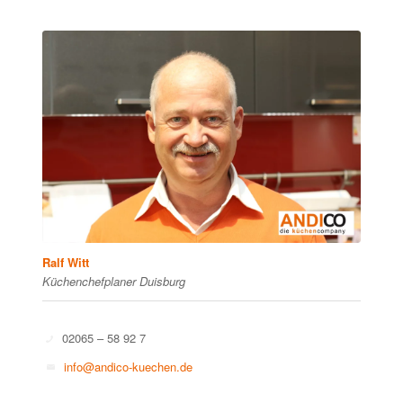
Ralf Witt
Küchenchefplaner Duisburg
02065 – 58 92 7
info@andico-kuechen.de