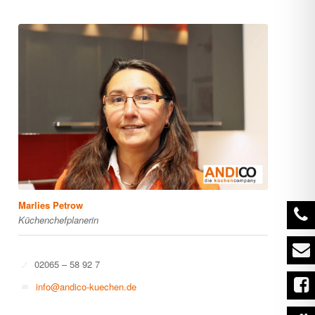
Marlies Petrow
Küchenchefplanerin
02065 – 58 92 7
info@andico-kuechen.de