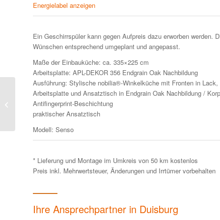
Energielabel anzeigen
Ein Geschirrspüler kann gegen Aufpreis dazu erworben werden. D
Wünschen entsprechend umgeplant und angepasst.
Maße der Einbauküche: ca. 335×225 cm
Arbeitsplatte: APL-DEKOR 356 Endgrain Oak Nachbildung
Ausführung: Stylische nobilia®-Winkelküche mit Fronten in Lack
StoneArt/Riva Stylische
Arbeitsplatte und Ansatztisch in Endgrain Oak Nachbildung / Korpu
nobilia®- Winkelküche
Antifingerprint-Beschichtung
mit Fronten in Basalt
praktischer Ansatztisch
Taupegrau...
Modell: Senso
* Lieferung und Montage im Umkreis von 50 km kostenlos
Preis inkl. Mehrwertsteuer, Änderungen und Irrtümer vorbehalten
Ihre Ansprechpartner in Duisburg