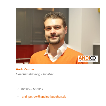
Andi Petrow
Geschäftsführung / Inhaber
02065 – 58 92 7
andi.petrow@andico-kuechen.de