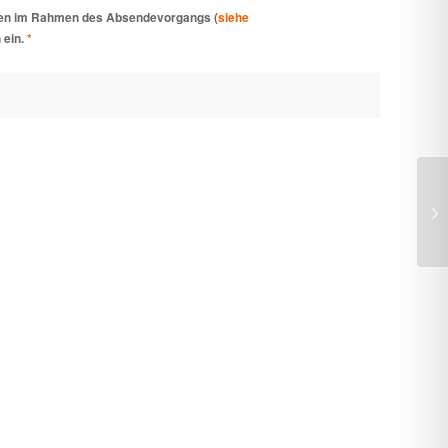
aten im Rahmen des Absendevorgangs (
siehe
h ein.
*